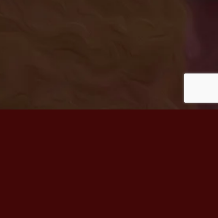
©
Windhund- Interessen- Gemeinschaft.ch • Sektion der SKG •
Vorsitz WIG:
Kevin Hediger
•
Datenschutzerklärung
•
Impressum